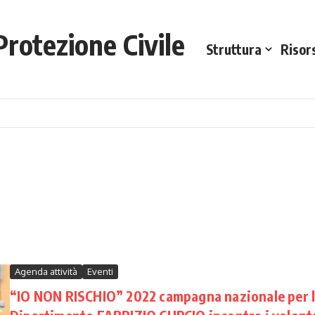
rotezione Civile
Struttura
Risor
Agenda attività
Eventi
“IO NON RISCHIO” 2022 campagna nazionale per le 