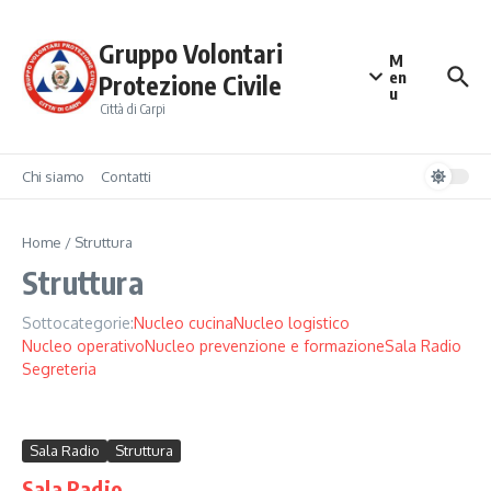
Salta al contenuto
Gruppo Volontari
M
en
Protezione Civile
u
Città di Carpi
Chi siamo
Contatti
Home
/
Struttura
Struttura
Sottocategorie:
Nucleo cucina
Nucleo logistico
Nucleo operativo
Nucleo prevenzione e formazione
Sala Radio
Segreteria
Sala Radio
Struttura
Sala Radio