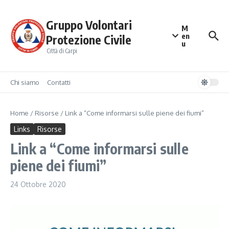
Salta al contenuto
Gruppo Volontari
M
en
Protezione Civile
u
Città di Carpi
Chi siamo
Contatti
Home
/
Risorse
/
Link a “Come informarsi sulle piene dei fiumi”
Links
Risorse
Link a “Come informarsi sulle
piene dei fiumi”
24 Ottobre 2020