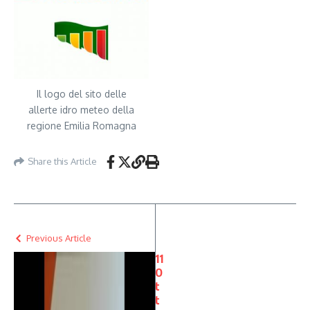
Il logo del sito delle
allerte idro meteo della
regione Emilia Romagna
Share this Article
Previous Article
11
O
t
t